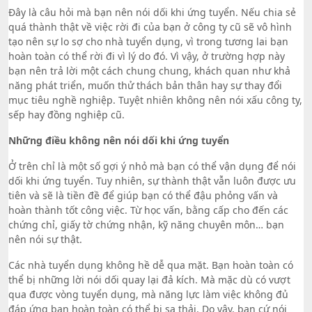
Đây là câu hỏi mà bạn nên nói dối khi ứng tuyển. Nếu chia sẻ
quá thành thật về việc rời đi của bạn ở công ty cũ sẽ vô hình
tạo nên sự lo sợ cho nhà tuyển dụng, vì trong tương lai bạn
hoàn toàn có thể rời đi vì lý do đó. Vì vậy, ở trường hợp này
bạn nên trả lời một cách chung chung, khách quan như khả
năng phát triển, muốn thử thách bản thân hay sự thay đổi
mục tiêu nghề nghiệp. Tuyệt nhiên không nên nói xấu công ty,
sếp hay đồng nghiệp cũ.
Những điều không nên nói dối khi ứng tuyển
Ở trên chỉ là một số gợi ý nhỏ mà bạn có thể vận dụng để nói
dối khi ứng tuyển. Tuy nhiên, sự thành thật vẫn luôn được ưu
tiên và sẽ là tiền đề để giúp bạn có thể đậu phỏng vấn và
hoàn thành tốt công việc. Từ học vấn, bằng cấp cho đến các
chứng chỉ, giấy tờ chứng nhận, kỹ năng chuyên môn… bạn
nên nói sự thật.
Các nhà tuyển dụng không hề dễ qua mặt. Bạn hoàn toàn có
thể bị những lời nói dối quay lại đả kích. Mà mặc dù có vượt
qua được vòng tuyển dụng, mà năng lực làm việc không đủ
đáp ứng bạn hoàn toàn có thể bị sa thải. Do vậy, bạn cứ nói