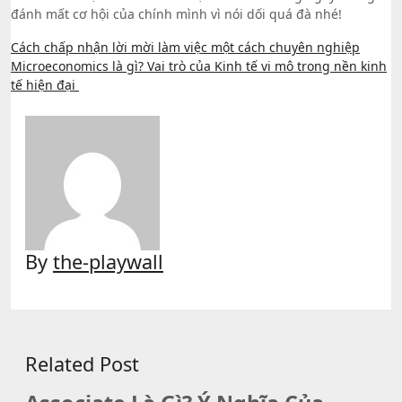
đánh mất cơ hội của chính mình vì nói dối quá đà nhé!
Post
Cách chấp nhận lời mời làm việc một cách chuyên nghiệp
Microeconomics là gì? Vai trò của Kinh tế vi mô trong nền kinh
navigation
tế hiện đại
By
the-playwall
Related Post