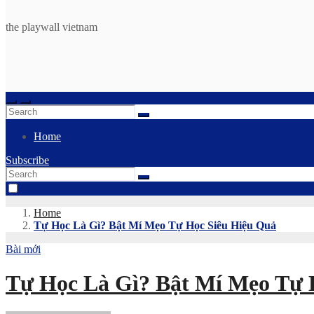
the playwall vietnam
Home
Subscribe
Home
Tự Học Là Gì? Bật Mí Mẹo Tự Học Siêu Hiệu Quả
Bài mới
Tự Học Là Gì? Bật Mí Mẹo Tự 