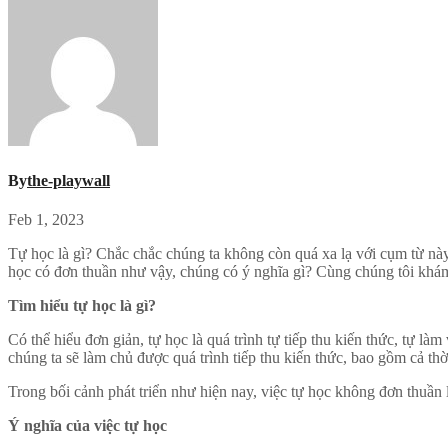
By
the-playwall
Feb 1, 2023
Tự học là gì? Chắc chắc chúng ta không còn quá xa lạ với cụm từ này. Có nhiều người hiểu, tự học tức là tự nghiên cứu, tự tìm hiểu mà không cần đến trường lớp, không cần sự chỉ dạy của giáo viên. Vậy tự
học có đơn thuần như vậy, chúng có ý nghĩa gì? Cùng chúng tôi kh
Tìm hiểu tự học là gì?
Có thể hiểu đơn giản, tự học là quá trình tự tiếp thu kiến thức, tự 
chúng ta sẽ làm chủ được quá trình tiếp thu kiến thức, bao gồm cả th
Trong bối cảnh phát triển như hiện nay, việc tự học không đơn thuần
Ý nghĩa của việc tự học