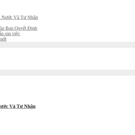
hà Nước Và Tư Nhân
iúp Bạn Quyết Định
ấn xin việc
 mới
 Nước Và Tư Nhân