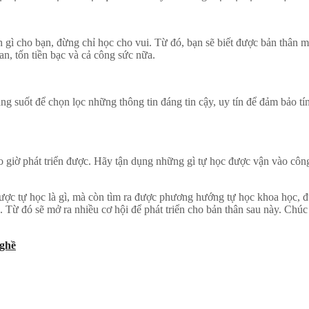
ch gì cho bạn, đừng chỉ học cho vui. Từ đó, bạn sẽ biết được bản thân
an, tốn tiền bạc và cả công sức nữa.
ng suốt để chọn lọc những thông tin đáng tin cậy, uy tín để đảm bảo tín
o giờ phát triển được. Hãy tận dụng những gì tự học được vận vào côn
ược tự học là gì, mà còn tìm ra được phương hướng tự học khoa học, đ
. Từ đó sẽ mở ra nhiều cơ hội để phát triển cho bản thân sau này. Chú
Nghề