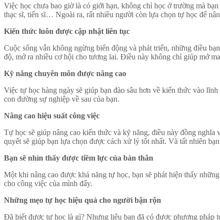
Việc học chưa bao giờ là có giới hạn, không chỉ học ở trường mà bạn 
thạc sĩ, tiến sĩ… Ngoài ra, rất nhiều người còn lựa chọn tự học để nâ
Kiến thức luôn được cập nhật liên tục
Cuộc sống vẫn không ngừng biến động và phát triển, những điều bạn b
độ, mở ra nhiều cơ hội cho tương lai. Điều này không chỉ giúp mở ma
Kỹ năng chuyên môn được nâng cao
Việc tự học hàng ngày sẽ giúp bạn đào sâu hơn về kiến thức vào lĩnh
con đường sự nghiệp về sau của bạn.
Nâng cao hiệu suất công việc
Tự học sẽ giúp nâng cao kiến thức và kỹ năng, điều này đồng nghĩa vớ
quyết sẽ giúp bạn lựa chọn được cách xử lý tốt nhất. Và tất nhiên bạn
Bạn sẽ nhìn thấy được tiềm lực của bản thân
Một khi nâng cao được khả năng tự học, bạn sẽ phát hiện thấy những 
cho công việc của mình đấy.
Những mẹo tự học hiệu quả cho người bận rộn
Đã biết được tự học là gì? Nhưng liệu bạn đã có được phương pháp t