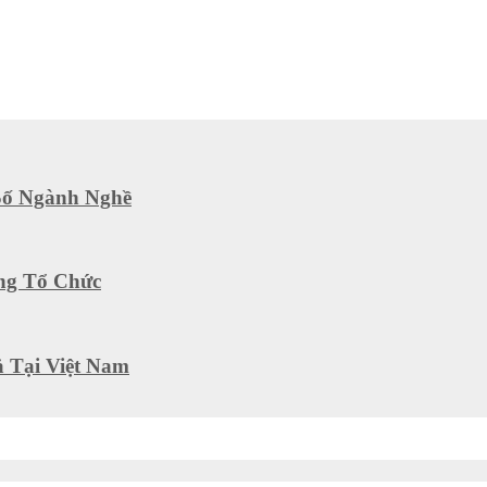
 Số Ngành Nghề
ng Tổ Chức
ả Tại Việt Nam