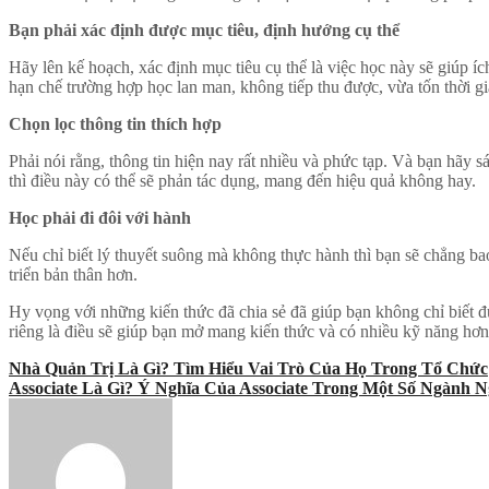
Bạn phải xác định được mục tiêu, định hướng cụ thể
Hãy lên kế hoạch, xác định mục tiêu cụ thể là việc học này sẽ giúp í
hạn chế trường hợp học lan man, không tiếp thu được, vừa tốn thời gi
Chọn lọc thông tin thích hợp
Phải nói rằng, thông tin hiện nay rất nhiều và phức tạp. Và bạn hãy sá
thì điều này có thể sẽ phản tác dụng, mang đến hiệu quả không hay.
Học phải đi đôi với hành
Nếu chỉ biết lý thuyết suông mà không thực hành thì bạn sẽ chẳng ba
triển bản thân hơn.
Hy vọng với những kiến thức đã chia sẻ đã giúp bạn không chỉ biết đ
riêng là điều sẽ giúp bạn mở mang kiến thức và có nhiều kỹ năng hơn
Post
Nhà Quản Trị Là Gì? Tìm Hiểu Vai Trò Của Họ Trong Tổ Chức
Associate Là Gì? Ý Nghĩa Của Associate Trong Một Số Ngành 
navigation