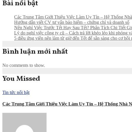
Bài nổi bật
Các Trung Tâm Giới Thiệu Việc Làm Uy Tín – Hệ Thống N
Hướng dẫn viết CV tư vấn bảo hiểm – chứng chỉ và doanh số
Nên Nghỉ Việc Trước Tết Hay Sau Tết? Phân Tích Chi Tiết G
Lý do nghỉ việc công ty cũ – Cách trả lời khéo léo khi phỏng v
5 điều ứng viên nên làm từ giờ đến Tết để sẵn sàng cho cơ hội
Bình luận mới nhất
No comments to show.
You Missed
Tin tức nổi bật
Các Trung Tâm Giới Thiệu Việc Làm Uy Tín – Hệ Thống Nhà