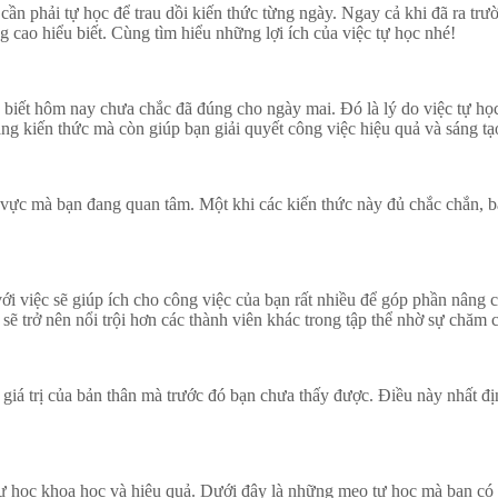
cần phải tự học để trau dồi kiến thức từng ngày. Ngay cả khi đã ra trư
ng cao hiểu biết. Cùng tìm hiểu những lợi ích của việc tự học nhé!
iết hôm nay chưa chắc đã đúng cho ngày mai. Đó là lý do việc tự học 
ng kiến thức mà còn giúp bạn giải quyết công việc hiệu quả và sáng tạ
 vực mà bạn đang quan tâm. Một khi các kiến thức này đủ chắc chắn, bạ
i việc sẽ giúp ích cho công việc của bạn rất nhiều để góp phần nâng c
 sẽ trở nên nổi trội hơn các thành viên khác trong tập thể nhờ sự chăm 
giá trị của bản thân mà trước đó bạn chưa thấy được. Điều này nhất đ
ự học khoa học và hiệu quả. Dưới đây là những mẹo tự học mà bạn có 